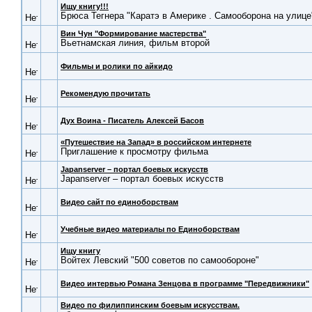
Ищу книгу!!!
Брюса Тегнера "Каратэ в Америке . Самооборона на улице
Вин Чун "Формирование мастерства"
Вьетнамская линия, фильм второй
Фильмы и ролики по айкидо
Рекомендую прочитать
Дух Воина - Писатель Алексей Басов
«Путешествие на Запад» в российском интернете
Приглашение к просмотру фильма
Japanserver – портал боевых искусств
Japanserver – портал боевых искусств
Видео сайт по единоборствам
Учебные видео материалы по Единоборствам
Ищу книгу
Войтех Левский "500 советов по самообороне"
Видео интервью Романа Зенцова в программе "Передвижники"
Видео по филиппинским боевым искусствам.