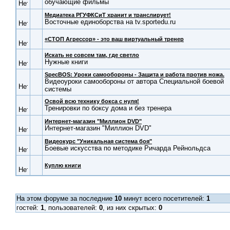
обучающие фильмы
Медиатека РГУФКСиТ хранит и транслирует!
Восточные единоборства на tv.sportedu.ru
«СТОП Агрессор» - это ваш виртуальный тренер
Искать не совсем там, где светло
Нужные книги
SpecBOS: Уроки самообороны - Защита и работа против ножа.
Видеоуроки самообороны от автора Специальной боевой
системы
Освой всю технику бокса с нуля!
Тренировки по боксу дома и без тренера
Интернет-магазин "Миллион DVD"
Интернет-магазин "Миллион DVD"
Видеокурс "Уникальная система боя"
Боевые искусства по методике Ричарда Рейнольдса
Куплю книги
На этом форуме за последние
10
минут всего посетителей:
1
гостей:
1
, пользователей:
0
, из них скрытых:
0