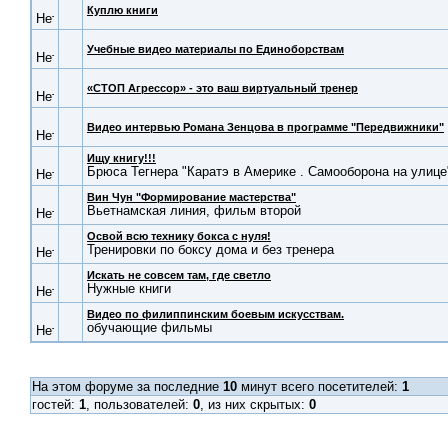
Куплю книги
Учебные видео материалы по Единоборствам
«СТОП Агрессор» - это ваш виртуальный тренер
Видео интервью Романа Зенцова в программе "Передвижники"
Ищу книгу!!!
Брюса Тегнера "Каратэ в Америке . Самооборона на улице
Вин Чун "Формирование мастерства"
Вьетнамская линия, фильм второй
Освой всю технику бокса с нуля!
Тренировки по боксу дома и без тренера
Искать не совсем там, где светло
Нужные книги
Видео по филиппинским боевым искусствам.
обучающие фильмы
На этом форуме за последние
10
минут всего посетителей:
1
гостей:
1
, пользователей:
0
, из них скрытых:
0