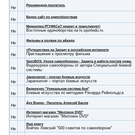
Рекомендую прочитать
Видео сайт по единоборствам
Медиатека РГУФКСиТ хранит и транслирует!
Восточные единоборства на tv.sportedu.ru
Фильмы и ролики по айкидо
«Путешествие на Запад» в российском интернете
Приглашение к просмотру фильма
SpecBOS: Уроки самообороны - Защита и работа против ножа.
Видеоуроки самообороны от автора Специальной боевой
системы
Japanserver – портал боевых искусств
Japanserver – портал боевых искусств
Видеокурс "Уникальная система боя"
Боевые искусства по методике Ричарда Рейнольдса
Дух Воина - Писатель Алексей Басов
Интернет-магазин "Миллион DVD"
Интернет-магазин "Миллион DVD"
Ищу книгу
Войтех Левский "500 советов по самообороне"