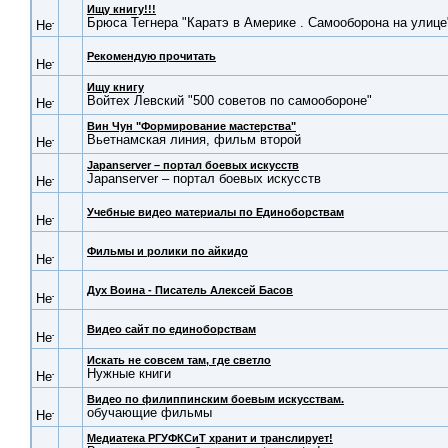
Ищу книгу!!!
Брюса Тегнера "Каратэ в Америке . Самооборона на улице
Рекомендую прочитать
Ищу книгу
Войтех Левский "500 советов по самообороне"
Вин Чун "Формирование мастерства"
Вьетнамская линия, фильм второй
Japanserver – портал боевых искусств
Japanserver – портал боевых искусств
Учебные видео материалы по Единоборствам
Фильмы и ролики по айкидо
Дух Воина - Писатель Алексей Басов
Видео сайт по единоборствам
Искать не совсем там, где светло
Нужные книги
Видео по филиппинским боевым искусствам.
обучающие фильмы
Медиатека РГУФКСиТ хранит и транслирует!