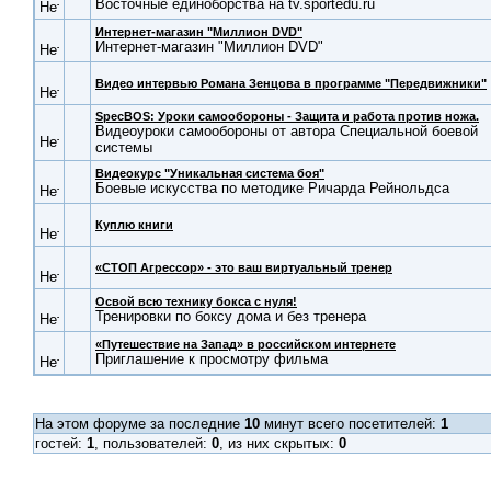
Восточные единоборства на tv.sportedu.ru
Интернет-магазин "Миллион DVD"
Интернет-магазин "Миллион DVD"
Видео интервью Романа Зенцова в программе "Передвижники"
SpecBOS: Уроки самообороны - Защита и работа против ножа.
Видеоуроки самообороны от автора Специальной боевой
системы
Видеокурс "Уникальная система боя"
Боевые искусства по методике Ричарда Рейнольдса
Куплю книги
«СТОП Агрессор» - это ваш виртуальный тренер
Освой всю технику бокса с нуля!
Тренировки по боксу дома и без тренера
«Путешествие на Запад» в российском интернете
Приглашение к просмотру фильма
На этом форуме за последние
10
минут всего посетителей:
1
гостей:
1
, пользователей:
0
, из них скрытых:
0